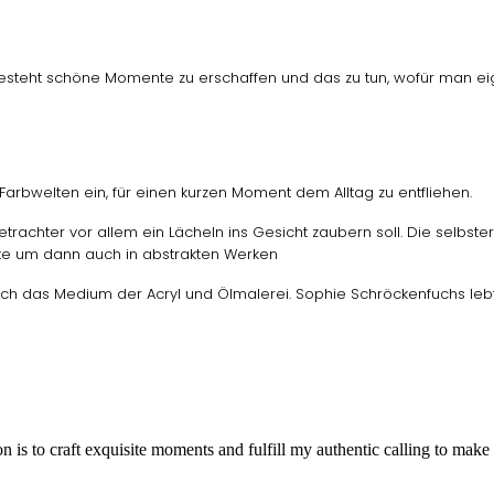
esteht schöne Momente zu
erschaffen und das zu tun, wofür man ei
arbwelten ein, für einen kurzen
Moment dem Alltag zu entfliehen.
etrachter vor allem ein
Lächeln ins Gesicht zaubern soll.
Die selbste
gte um dann auch in abstrakten Werken
hlich das Medium
der Acryl und Ölmalerei.
Sophie Schröckenfuchs leb
 is to craft exquisite moments and fulfill my authentic calling to make 