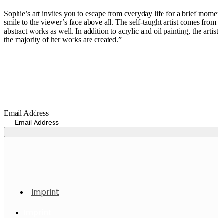
Sophie’s art invites you to escape from everyday life for a brief mom
smile to the viewer’s face above all. The self-taught artist comes from 
abstract works as well. In addition to acrylic and oil painting, the ar
the majority of her works are created.”
Sign up now for my Newsletter
Email Address
Imprint
Imprint